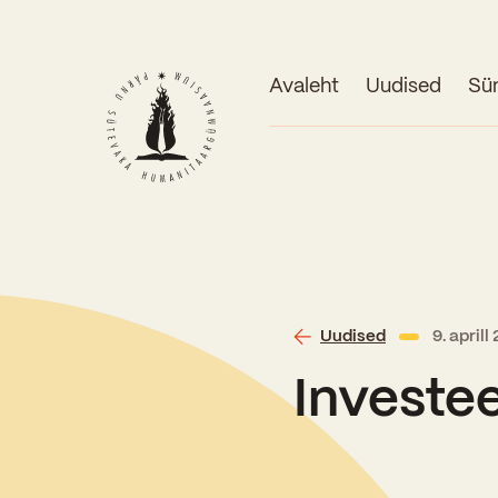
Avaleht
Uudised
Sü
Uudised
9. april
Investe