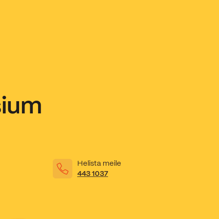
sium
Helista meile
443 1037