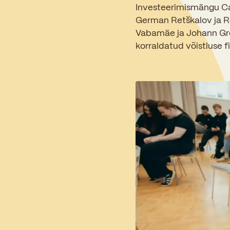
Investeerimismängu Cas
German Retškalov ja R
Vabamäe ja Johann Gre
korraldatud võistluse f