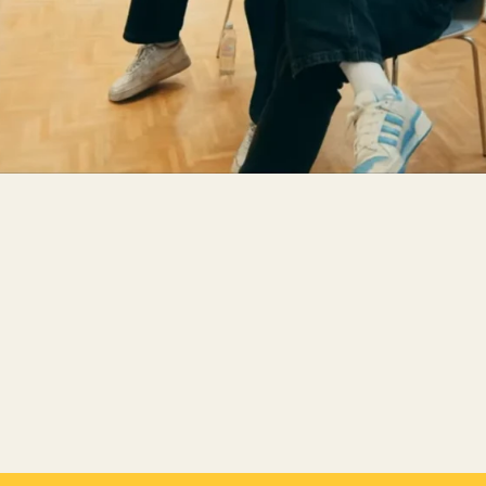
Kooliõde ja koolipsühholoogid