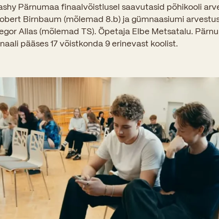
Sisseastumiskatsed
hy Pärnumaa finaalvõistlusel saavutasid põhikooli arv
Eksamid ja arvestused
Töötajad
obert Birnbaum (mõlemad 8.b) ja gümnaasiumi arvestuse
In English
Miks Sütevaka?
gor Allas (mõlemad TS). Õpetaja Elbe Metsatalu. Pär
Õppesisu ülekandmine
Vilistlased
inaali pääses 17 võistkonda 9 erinevast koolist.
Stipendiumid
Stuudium
Videod
Galeriid
Aastatöö
Medalid
Õppemaksusoodustused
Loovtöö
Kooli aumärgid
Konsultatsioonid
Nõukogu ja õppenõukogu
Olümpiaadid
Dokumendid
Rahvusvahelised projektid
Koolituskeskus
Õppemaks
Raamatukogu
Huvitegevus
Järelevalve