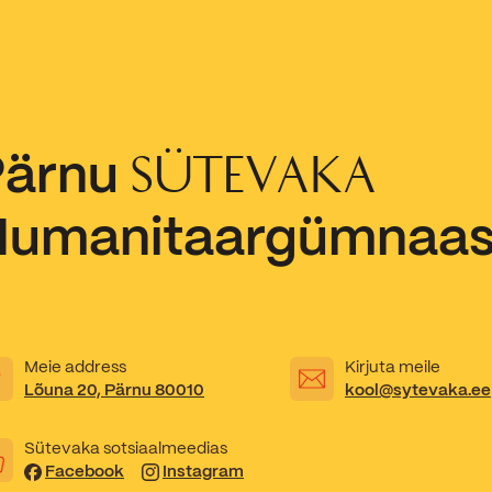
Pärnu
SÜTEVAKA
Humanitaargümnaa
Meie address
Kirjuta meile
Lõuna 20, Pärnu 80010
kool@sytevaka.ee
Sütevaka sotsiaalmeedias
Facebook
Instagram