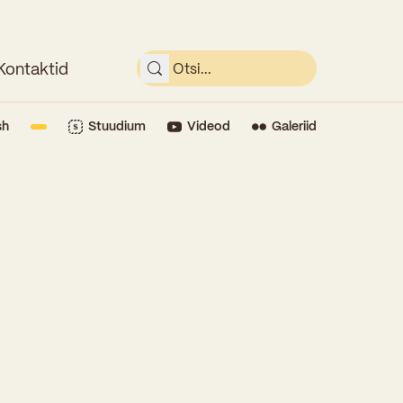
Kontaktid
sh
Stuudium
Videod
Galeriid