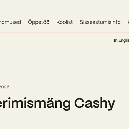
ndmused
Õppetöö
Koolist
Sisseastumisinfo
Avaleht
In Engli
Uudised
Sündmused
Õppetöö
l 2026
Koolist
erimismäng Cashy
Perioodõpe
Sisseastumisinfo
Õppesuunad
Ajalugu
Kontaktid
Tunniplaan
Õpilased