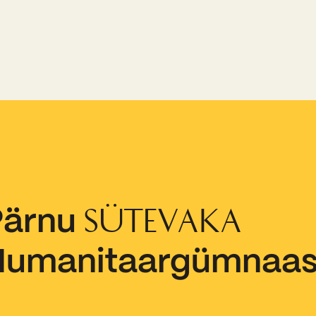
Pärnu
SÜTEVAKA
Humanitaargümnaa