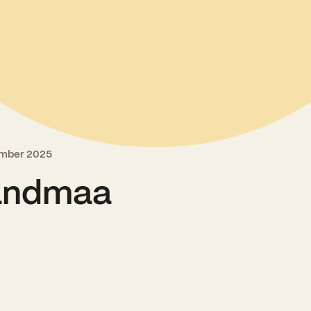
Kooliõde ja koolipsühholoogid
ember 2025
Randmaa