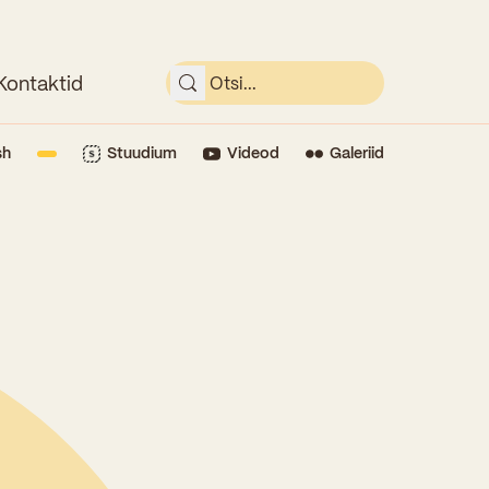
Kontaktid
sh
Stuudium
Videod
Galeriid