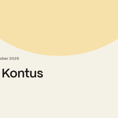
Kooliõde ja koolipsühholoogid
oober 2025
 Kontus