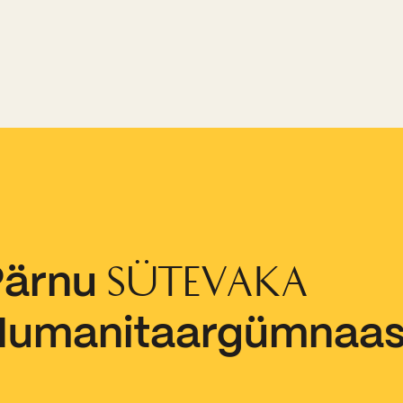
Pärnu
SÜTEVAKA
Humanitaargümnaa