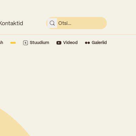
Kontaktid
sh
Stuudium
Videod
Galeriid