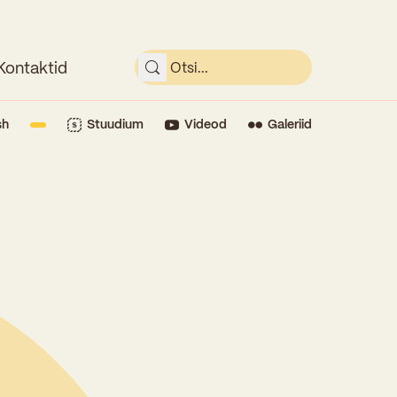
Kontaktid
sh
Stuudium
Videod
Galeriid