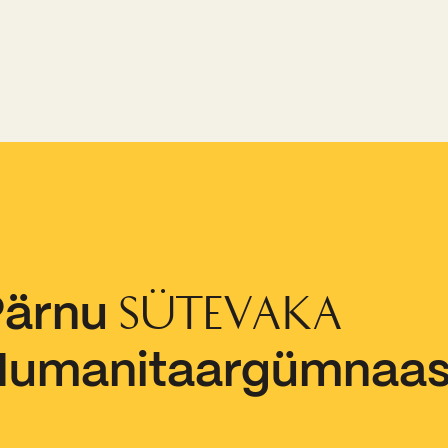
Pärnu
SÜTEVAKA
Humanitaargümnaa