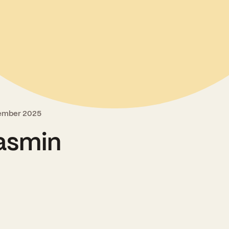
Kooliõde ja koolipsühholoogid
tember 2025
Jasmin