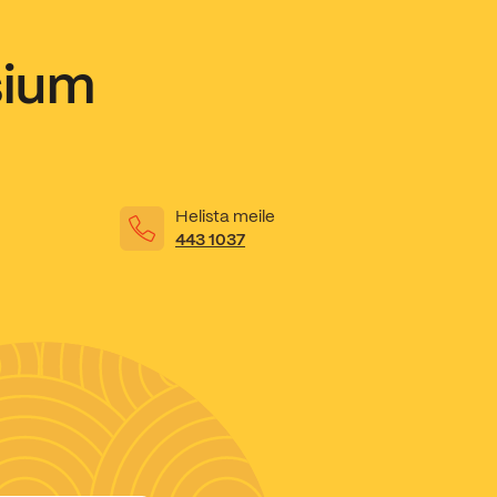
sium
Helista meile
443 1037