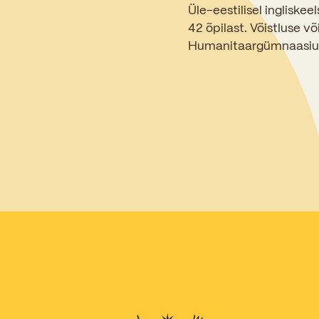
Üle-eestilisel ingliske
42 õpilast. Võistluse 
Humanitaargümnaasiumis