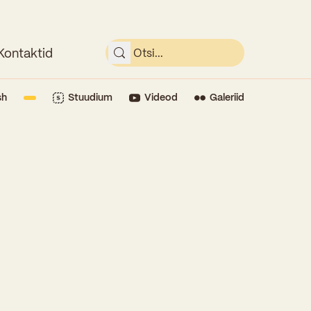
Kontaktid
sh
Stuudium
Videod
Galeriid