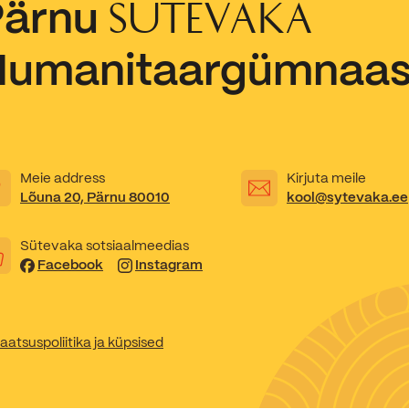
Pärnu
SÜTEVAKA
Kooliõde ja koolipsühholoogid
Humanitaargümnaa
Meie address
Kirjuta meile
Lõuna 20, Pärnu 80010
kool@sytevaka.ee
Sütevaka sotsiaalmeedias
Facebook
Instagram
aatsuspoliitika ja küpsised