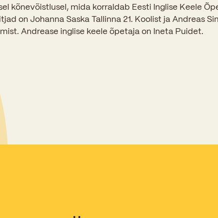
Sisseastumiskatsed
elsel kõnevõistlusel, mida korraldab Eesti Inglise Keele Õp
Eksamid ja arvestused
Töötajad
võitjad on Johanna Saska Tallinna 21. Koolist ja Andreas
In English
Miks Sütevaka?
t. Andrease inglise keele õpetaja on Ineta Puidet.
Õppesisu ülekandmine
Vilistlased
Stipendiumid
Stuudium
Videod
Galeriid
Aastatöö
Medalid
Õppemaksusoodustused
Loovtöö
Kooli aumärgid
Konsultatsioonid
Nõukogu ja õppenõukogu
Olümpiaadid
Dokumendid
Rahvusvahelised projektid
Koolituskeskus
Õppemaks
Raamatukogu
Huvitegevus
Järelevalve