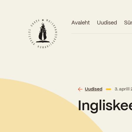
Avaleht
Uudised
Sü
Uudised
3. aprill
Ingliske