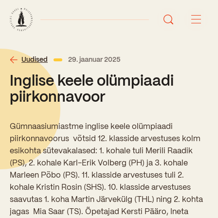
Avaleht
Uudised
29. jaanuar 2025
Inglise keele olümpiaadi
Uudised
piirkonnavoor
Sündmused
Gümnaasiumiastme inglise keele olümpiaadi
Õppetöö
piirkonnavoorus võtsid 12. klasside arvestuses kolm
esikohta sütevakalased: 1. kohale tuli Merili Raadik
Koolist
(PS), 2. kohale Karl-Erik Volberg (PH) ja 3. kohale
Perioodõpe
Marleen Põbo (PS). 11. klasside arvestuses tuli 2.
Sisseastumisinfo
kohale Kristin Rosin (SHS). 10. klasside arvestuses
Õppesuunad
Ajalugu
saavutas 1. koha Martin Järvekülg (THL) ning 2. kohta
Kontaktid
jagas Mia Saar (TS). Õpetajad Kersti Pääro, Ineta
Tunniplaan
Õpilased