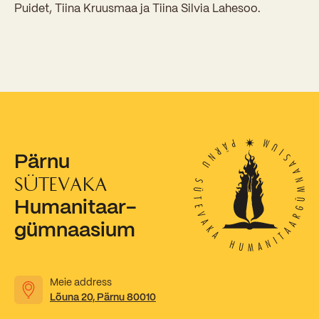
Sisseastumiskatsed
Puidet, Tiina Kruusmaa ja Tiina Silvia Lahesoo.
Eksamid ja arvestused
Töötajad
In English
Miks Sütevaka?
Õppesisu ülekandmine
Vilistlased
Stipendiumid
Stuudium
Videod
Galeriid
Aastatöö
Medalid
Õppemaksusoodustused
Loovtöö
Kooli aumärgid
Konsultatsioonid
Nõukogu ja õppenõukogu
Pärnu
Olümpiaadid
Dokumendid
SÜTEVAKA
Rahvusvahelised projektid
Humanitaar-
Koolituskeskus
gümnaasium
Õppemaks
Raamatukogu
Meie address
Huvitegevus
Lõuna 20, Pärnu 80010
Järelevalve