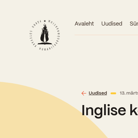
Avaleht
Uudised
Sü
Uudised
13. mär
Inglise 