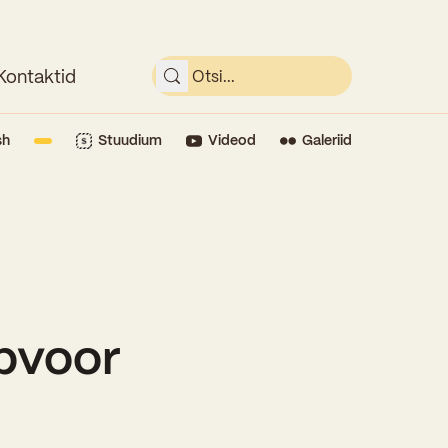
Kontaktid
sh
Stuudium
Videod
Galeriid
ppvoor