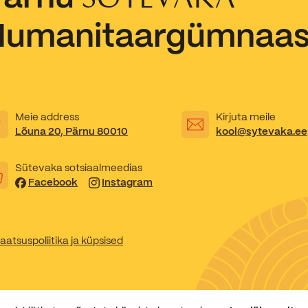
Humanitaargümnaa
Kooliõde ja koolipsühholoogid
Meie address
Kirjuta meile
Lõuna 20, Pärnu 80010
kool@sytevaka.ee
Sütevaka sotsiaalmeedias
Facebook
Instagram
aatsuspoliitika ja küpsised