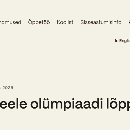
ndmused
Õppetöö
Koolist
Sisseastumisinfo
Avaleht
In Engli
Uudised
Sündmused
Õppetöö
ts 2025
Koolist
keele olümpiaadi lõ
Perioodõpe
Sisseastumisinfo
Õppesuunad
Ajalugu
Kontaktid
Tunniplaan
Õpilased