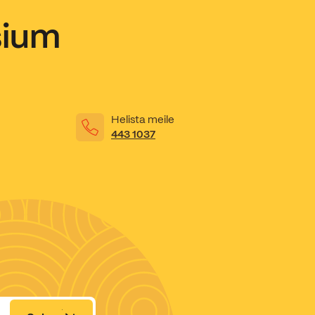
sium
Helista meile
443 1037