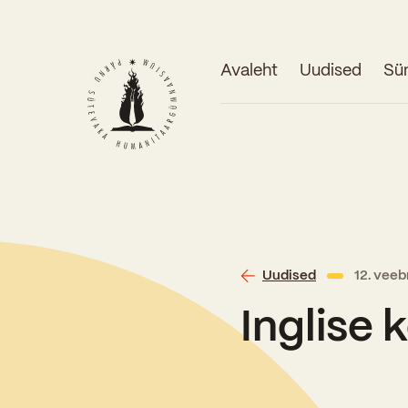
Avaleht
Uudised
Sü
Uudised
12. vee
Inglise 