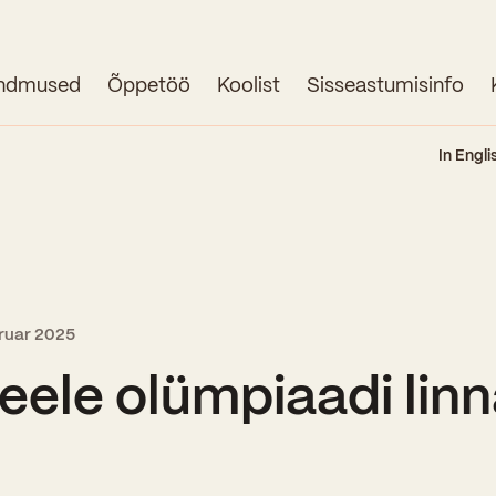
ndmused
Õppetöö
Koolist
Sisseastumisinfo
Avaleht
In Engli
Uudised
Sündmused
Õppetöö
bruar 2025
Koolist
keele olümpiaadi lin
Perioodõpe
Sisseastumisinfo
Õppesuunad
Ajalugu
Kontaktid
Tunniplaan
Õpilased