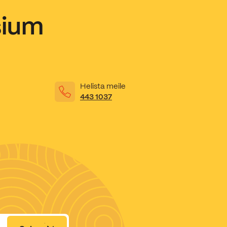
sium
Helista meile
443 1037