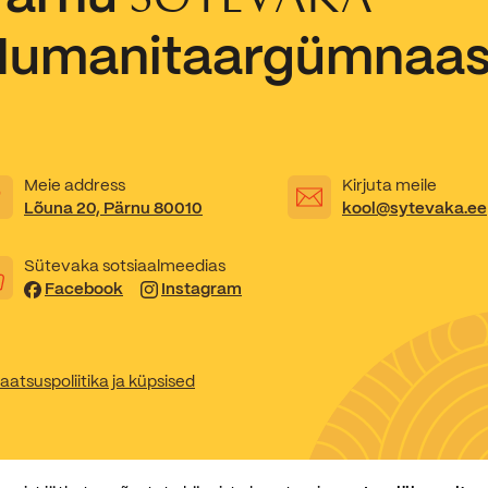
Humanitaargümnaa
Kooliõde ja koolipsühholoogid
Meie address
Kirjuta meile
Lõuna 20, Pärnu 80010
kool@sytevaka.ee
Sütevaka sotsiaalmeedias
Facebook
Instagram
aatsuspoliitika ja küpsised