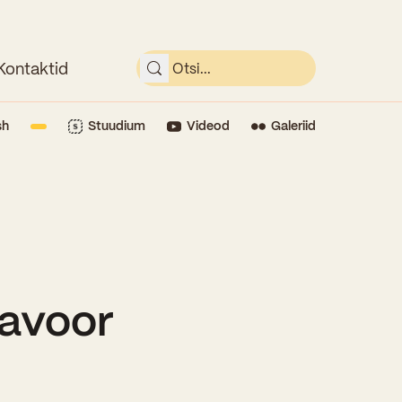
Kontaktid
sh
Stuudium
Videod
Galeriid
navoor