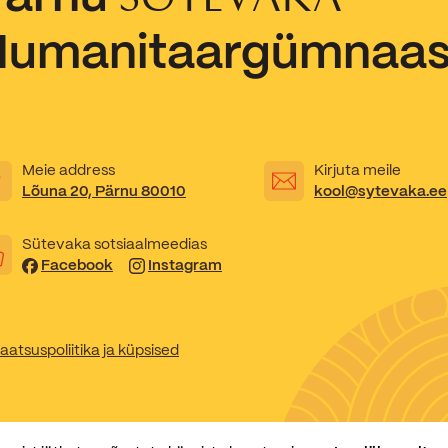
Humanitaargümnaa
Kooliõde ja koolipsühholoogid
Meie address
Kirjuta meile
Lõuna 20, Pärnu 80010
kool@sytevaka.ee
Sütevaka sotsiaalmeedias
Facebook
Instagram
aatsuspoliitika ja küpsised