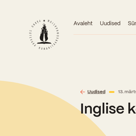
Avaleht
Uudised
Sü
Uudised
13. mär
Inglise 