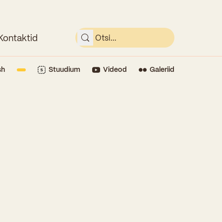
Kontaktid
sh
Stuudium
Videod
Galeriid