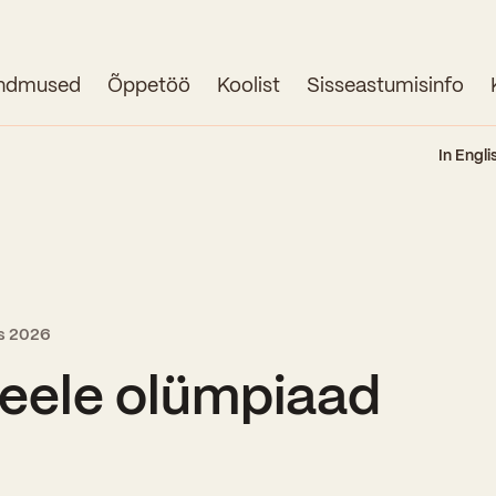
ndmused
Õppetöö
Koolist
Sisseastumisinfo
Avaleht
In Engli
Uudised
Sündmused
Õppetöö
ts 2026
Koolist
keele olümpiaad
Perioodõpe
Sisseastumisinfo
Õppesuunad
Ajalugu
Kontaktid
Tunniplaan
Õpilased