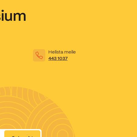
sium
Helista meile
443 1037