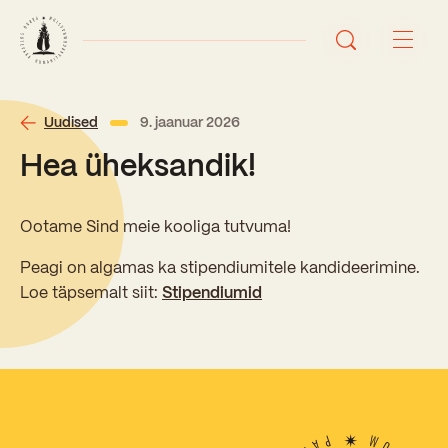
Avaleht
Uudised
9. jaanuar 2026
Hea üheksandik!
Uudised
Sündmused
Ootame Sind meie kooliga tutvuma!
Peagi on algamas ka stipendiumitele kandideerimine.
Õppetöö
Loe täpsemalt siit:
Stipendiumid
Koolist
Perioodõpe
Sisseastumisinfo
Õppesuunad
Ajalugu
Kontaktid
Tunniplaan
Õpilased