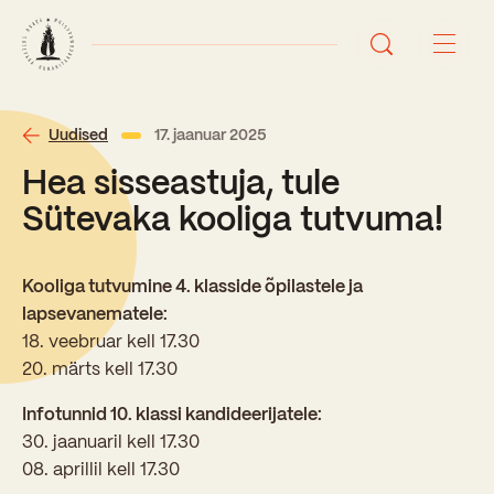
Avaleht
Uudised
17. jaanuar 2025
Hea sisseastuja, tule
Uudised
Sütevaka kooliga tutvuma!
Sündmused
Kooliga tutvumine 4. klasside õpilastele ja
Õppetöö
lapsevanematele:
18. veebruar kell 17.30
Koolist
20. märts kell 17.30
Perioodõpe
Infotunnid 10. klassi kandideerijatele:
Sisseastumisinfo
Õppesuunad
30. jaanuaril kell 17.30
Ajalugu
08. aprillil kell 17.30
Kontaktid
Tunniplaan
Õpilased