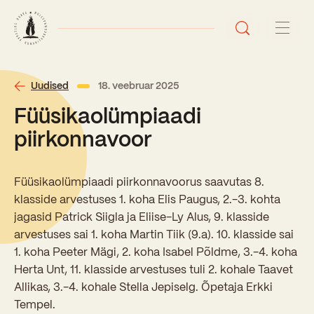
Avaleht
Uudised
18. veebruar 2025
Füüsikaolümpiaadi
Uudised
piirkonnavoor
Sündmused
Füüsikaolümpiaadi piirkonnavoorus saavutas 8.
Õppetöö
klasside arvestuses 1. koha Elis Paugus, 2.-3. kohta
jagasid Patrick Siigla ja Eliise-Ly Alus, 9. klasside
Koolist
arvestuses sai 1. koha Martin Tiik (9.a). 10. klasside sai
Perioodõpe
1. koha Peeter Mägi, 2. koha Isabel Põldme, 3.-4. koha
Sisseastumisinfo
Herta Unt, 11. klasside arvestuses tuli 2. kohale Taavet
Õppesuunad
Ajalugu
Allikas, 3.-4. kohale Stella Jepiselg. Õpetaja Erkki
Kontaktid
Tempel.
Tunniplaan
Õpilased