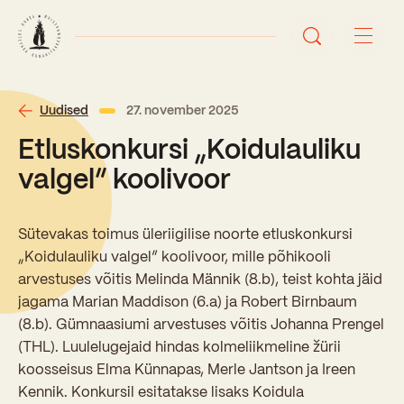
Avaleht
Uudised
27. november 2025
Etluskonkursi „Koidulauliku
Uudised
valgel” koolivoor
Sündmused
Sütevakas toimus üleriigilise noorte etluskonkursi
Õppetöö
„Koidulauliku valgel” koolivoor, mille põhikooli
arvestuses võitis Melinda Männik (8.b), teist kohta jäid
Koolist
jagama Marian Maddison (6.a) ja Robert Birnbaum
Perioodõpe
(8.b). Gümnaasiumi arvestuses võitis Johanna Prengel
Sisseastumisinfo
(THL). Luulelugejaid hindas kolmeliikmeline žürii
Õppesuunad
Ajalugu
koosseisus Elma Künnapas, Merle Jantson ja Ireen
Kontaktid
Kennik. Konkursil esitatakse lisaks Koidula
Tunniplaan
Õpilased