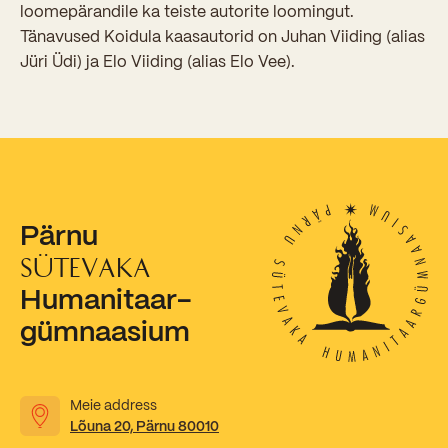
Sisseastumiskatsed
loomepärandile ka teiste autorite loomingut.
Eksamid ja arvestused
Tänavused Koidula kaasautorid on Juhan Viiding (alias
Töötajad
In English
Miks Sütevaka?
Jüri Üdi) ja Elo Viiding (alias Elo Vee).
Õppesisu ülekandmine
Vilistlased
Stipendiumid
Stuudium
Videod
Galeriid
Aastatöö
Medalid
Õppemaksusoodustused
Loovtöö
Kooli aumärgid
Konsultatsioonid
Nõukogu ja õppenõukogu
Pärnu
Olümpiaadid
Dokumendid
SÜTEVAKA
Rahvusvahelised projektid
Koolituskeskus
Humanitaar-
gümnaasium
Õppemaks
Raamatukogu
Meie address
Huvitegevus
Lõuna 20, Pärnu 80010
Järelevalve