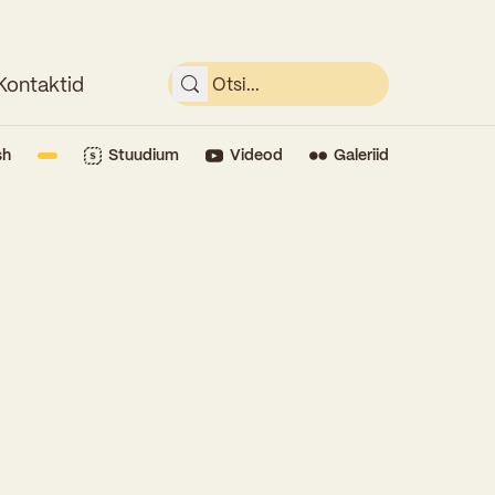
Kontaktid
sh
Stuudium
Videod
Galeriid