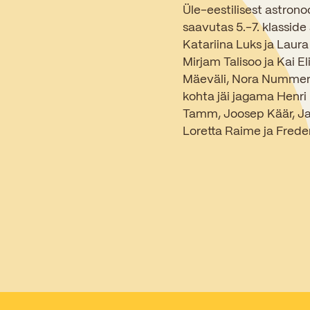
Üle-eestilisest astrono
saavutas 5.-7. klasside
Katariina Luks ja Laura
Mirjam Talisoo ja Kai El
Mäeväli, Nora Nummert (
kohta jäi jagama Henri 
Tamm, Joosep Käär, Jaa
Loretta Raime ja Freder