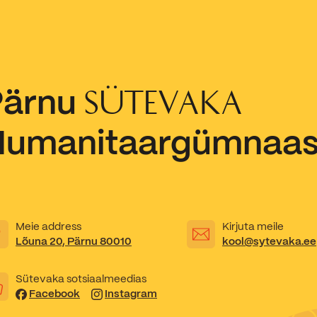
Kooliõde ja koolipsühholoogid
Pärnu
SÜTEVAKA
Humanitaargümnaa
Meie address
Kirjuta meile
Lõuna 20, Pärnu 80010
kool@sytevaka.ee
Sütevaka sotsiaalmeedias
Facebook
Instagram