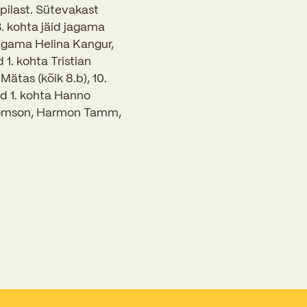
õpilast. Sütevakast
3. kohta jäid jagama
jagama Helina Kangur,
 1. kohta Tristian
ätas (kõik 8.b), 10.
sid 1. kohta Hanno
n Tomson, Harmon Tamm,