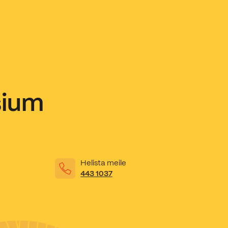
sium
Helista meile
443 1037