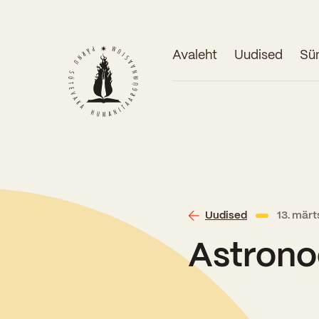
Avaleht
Uudised
Sü
Uudised
13. mär
Astrono