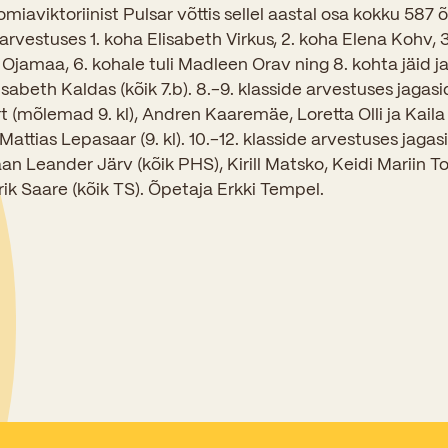
Sisseastumiskatsed
omiaviktoriinist Pulsar võttis sellel aastal osa kokku 587 
Eksamid ja arvestused
Töötajad
 arvestuses 1. koha Elisabeth Virkus, 2. koha Elena Kohv, 
In English
Miks Sütevaka?
 Ojamaa, 6. kohale tuli Madleen Orav ning 8. kohta jäid 
Õppesisu ülekandmine
Vilistlased
isabeth Kaldas (kõik 7.b). 8.-9. klasside arvestuses jagasid
Stipendiumid
Stuudium
Videod
Galeriid
Aastatöö
mõlemad 9. kl), Andren Kaaremäe, Loretta Olli ja Kaila M
Medalid
Õppemaksusoodustused
Mattias Lepasaar (9. kl). 10.-12. klasside arvestuses jaga
Loovtöö
Kooli aumärgid
n Leander Järv (kõik PHS), Kirill Matsko, Keidi Marii
ik Saare (kõik TS). Õpetaja Erkki Tempel.
Konsultatsioonid
Nõukogu ja õppenõukogu
Olümpiaadid
Dokumendid
Rahvusvahelised projektid
Koolituskeskus
Õppemaks
Raamatukogu
Huvitegevus
Järelevalve