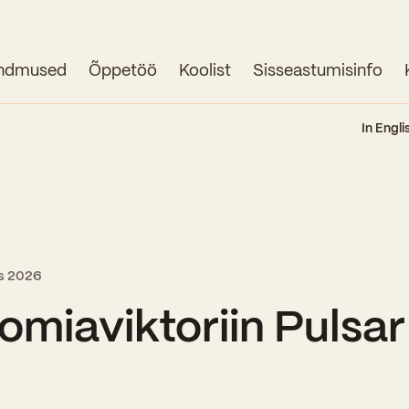
ndmused
Õppetöö
Koolist
Sisseastumisinfo
Avaleht
In Engli
Uudised
Sündmused
Õppetöö
ts 2026
Koolist
omiaviktoriin Pulsar
Perioodõpe
Sisseastumisinfo
Õppesuunad
Ajalugu
Kontaktid
Tunniplaan
Õpilased