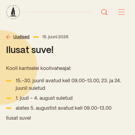
Avaleht
Uudised
15. juuni 2026
Ilusat suve!
Uudised
Sündmused
Kooli kantselei koolivaheajal:
15.-30. juunil avatud kell 09.00-13.00, 23. ja 24.
Õppetöö
juunil suletud
1. juuli – 4. august suletud
Koolist
Perioodõpe
alates 5. augustist avatud kell 09.00-13.00
Sisseastumisinfo
Ilusat suve!
Õppesuunad
Ajalugu
Kontaktid
Tunniplaan
Õpilased