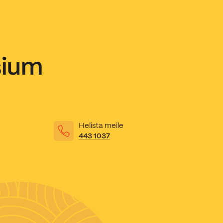
sium
Helista meile
443 1037