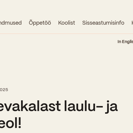
ndmused
Õppetöö
Koolist
Sisseastumisinfo
Avaleht
In Engli
Uudised
Sündmused
Õppetöö
 2025
Koolist
vakalast laulu- ja
Perioodõpe
Sisseastumisinfo
eol!
Õppesuunad
Ajalugu
Kontaktid
Tunniplaan
Õpilased