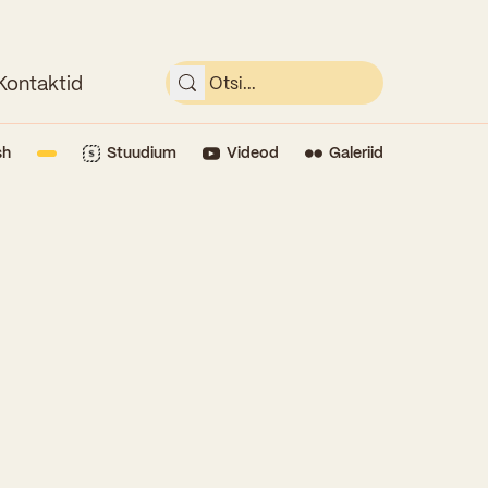
Kontaktid
sh
Stuudium
Videod
Galeriid