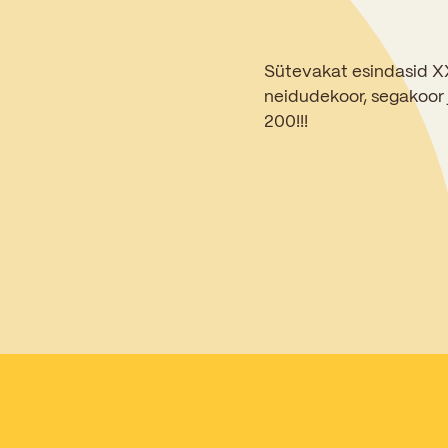
Sütevakat esindasid XXV
neidudekoor, segakoor j
200!!!