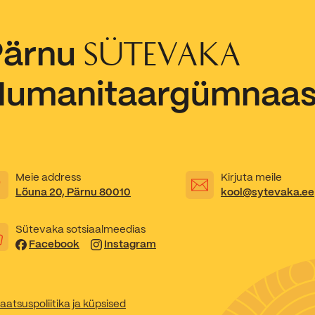
Kooliõde ja koolipsühholoogid
Pärnu
SÜTEVAKA
Humanitaargümnaa
Meie address
Kirjuta meile
Lõuna 20, Pärnu 80010
kool@sytevaka.ee
Sütevaka sotsiaalmeedias
Facebook
Instagram
aatsuspoliitika ja küpsised