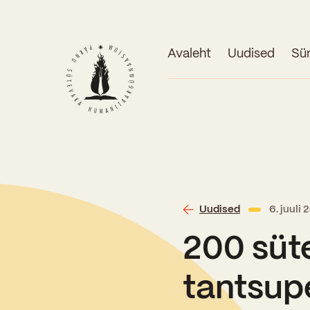
Avaleht
Uudised
Sü
Uudised
6. juuli
200 süte
tantsup